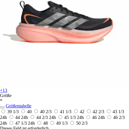
+13
Größe
*
Größentabelle
39 1/3
40
40 2/3
41 1/3
42
42 2/3
43 1/3
24h
44
24h
44 2/3
24h
45 1/3
24h
46
24h
46 2/3
24h
47 1/3
24h
48
49 1/3
50 2/3
Dieses Feld ist erforderlich