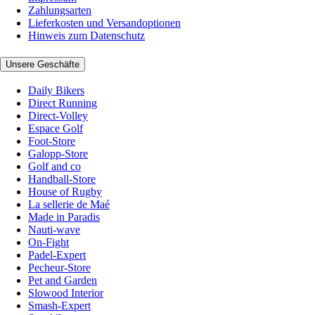
Zahlungsarten
Lieferkosten und Versandoptionen
Hinweis zum Datenschutz
Unsere Geschäfte
Daily Bikers
Direct Running
Direct-Volley
Espace Golf
Foot-Store
Galopp-Store
Golf and co
Handball-Store
House of Rugby
La sellerie de Maé
Made in Paradis
Nauti-wave
On-Fight
Padel-Expert
Pecheur-Store
Pet and Garden
Slowood Interior
Smash-Expert