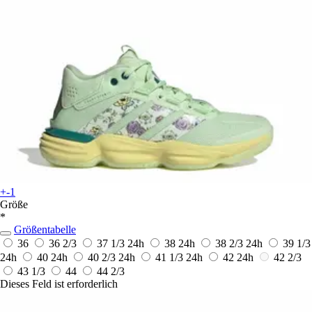
+-1
Größe
*
Größentabelle
36
36 2/3
37 1/3
24h
38
24h
38 2/3
24h
39 1/3
24h
40
24h
40 2/3
24h
41 1/3
24h
42
24h
42 2/3
43 1/3
44
44 2/3
Dieses Feld ist erforderlich