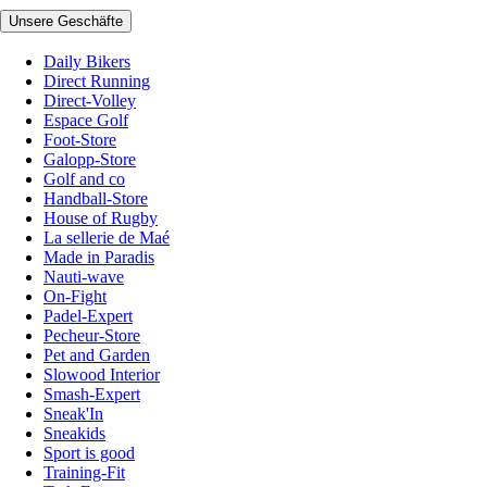
Unsere Geschäfte
Daily Bikers
Direct Running
Direct-Volley
Espace Golf
Foot-Store
Galopp-Store
Golf and co
Handball-Store
House of Rugby
La sellerie de Maé
Made in Paradis
Nauti-wave
On-Fight
Padel-Expert
Pecheur-Store
Pet and Garden
Slowood Interior
Smash-Expert
Sneak'In
Sneakids
Sport is good
Training-Fit