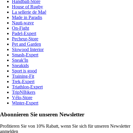
Handball-Store
House of Rugby
La sellerie de Maé
Made in Paradis
Nauti-wave
On-Fight
Padel-Expert
Pecheur-Store
Pet and Garden
Slowood Interior
Smash-Expert
Sneak'In
Sneakids
Sport is good
Training-Fit
Trek-Expert
Triathlon-Expert
TripNBikers
Vélo-Store
Winter-Expert
Abonnieren Sie unseren Newsletter
Profitieren Sie von 10% Rabatt, wenn Sie sich für unseren Newsletter
anmelden