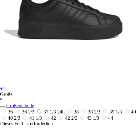
+1
Größe
*
Größentabelle
36
36 2/3
37 1/3
24h
38
38 2/3
39 1/3
40
40 2/3
41 1/3
42
42 2/3
43 1/3
44
Dieses Feld ist erforderlich