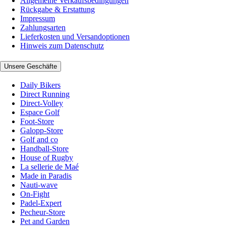
Allgemeine Verkaufsbedingungen
Rückgabe & Erstattung
Impressum
Zahlungsarten
Lieferkosten und Versandoptionen
Hinweis zum Datenschutz
Unsere Geschäfte
Daily Bikers
Direct Running
Direct-Volley
Espace Golf
Foot-Store
Galopp-Store
Golf and co
Handball-Store
House of Rugby
La sellerie de Maé
Made in Paradis
Nauti-wave
On-Fight
Padel-Expert
Pecheur-Store
Pet and Garden