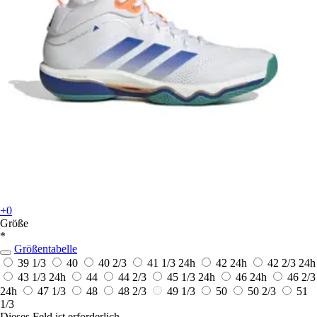
+0
Größe
*
Größentabelle
39 1/3
40
40 2/3
41 1/3
24h
42
24h
42 2/3
24h
43 1/3
24h
44
44 2/3
45 1/3
24h
46
24h
46 2/3
24h
47 1/3
48
48 2/3
49 1/3
50
50 2/3
51
1/3
Dieses Feld ist erforderlich