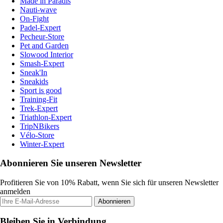
Made in Paradis
Nauti-wave
On-Fight
Padel-Expert
Pecheur-Store
Pet and Garden
Slowood Interior
Smash-Expert
Sneak'In
Sneakids
Sport is good
Training-Fit
Trek-Expert
Triathlon-Expert
TripNBikers
Vélo-Store
Winter-Expert
Abonnieren Sie unseren Newsletter
Profitieren Sie von 10% Rabatt, wenn Sie sich für unseren Newsletter
anmelden
Abonnieren
Bleiben Sie in Verbindung