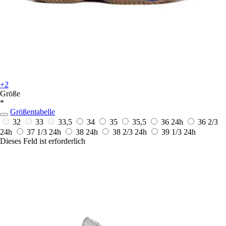
+2
Größe
*
Größentabelle
32
33
33,5
34
35
35,5
36
24h
36 2/3
24h
37 1/3
24h
38
24h
38 2/3
24h
39 1/3
24h
Dieses Feld ist erforderlich