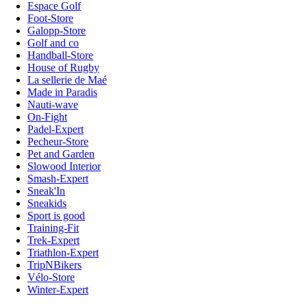
Espace Golf
Foot-Store
Galopp-Store
Golf and co
Handball-Store
House of Rugby
La sellerie de Maé
Made in Paradis
Nauti-wave
On-Fight
Padel-Expert
Pecheur-Store
Pet and Garden
Slowood Interior
Smash-Expert
Sneak'In
Sneakids
Sport is good
Training-Fit
Trek-Expert
Triathlon-Expert
TripNBikers
Vélo-Store
Winter-Expert