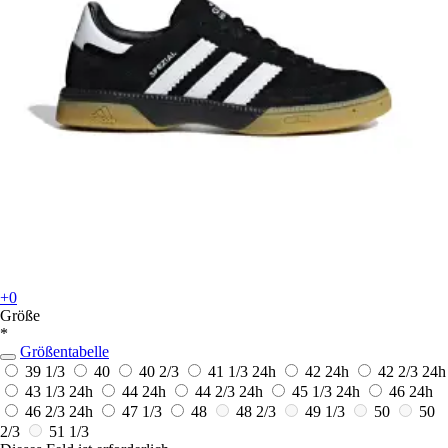
+0
Größe
*
Größentabelle
39 1/3
40
40 2/3
41 1/3
24h
42
24h
42 2/3
24h
43 1/3
24h
44
24h
44 2/3
24h
45 1/3
24h
46
24h
46 2/3
24h
47 1/3
48
48 2/3
49 1/3
50
50
2/3
51 1/3