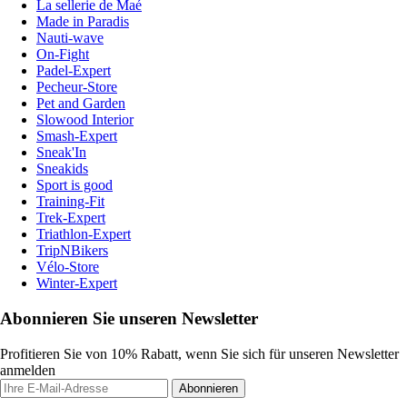
La sellerie de Maé
Made in Paradis
Nauti-wave
On-Fight
Padel-Expert
Pecheur-Store
Pet and Garden
Slowood Interior
Smash-Expert
Sneak'In
Sneakids
Sport is good
Training-Fit
Trek-Expert
Triathlon-Expert
TripNBikers
Vélo-Store
Winter-Expert
Abonnieren Sie unseren Newsletter
Profitieren Sie von 10% Rabatt, wenn Sie sich für unseren Newsletter
anmelden
Abonnieren