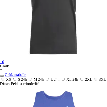
+0
Größe
*
Größentabelle
XS
S
24h
M
24h
L
24h
XL
24h
2XL
3XL
Dieses Feld ist erforderlich