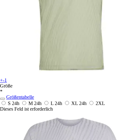
+-1
Größe
*
Größentabelle
S
24h
M
24h
L
24h
XL
24h
2XL
Dieses Feld ist erforderlich