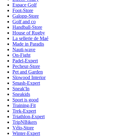
Espace Golf
Foot-Store
Galopp-Store
Golf and co
Handball-Store
House of Rugby
La sellerie de Maé
Made in Paradis
Nauti-wave
On-Fight
Padel-Expert
Pecheur-Store
Pet and Garden
Slowood Interior
Smash-Expert
Sneak'In
Sneakids
Sport is good
Training-Fit
Trek-Expert
Triathlon-Expert
TripNBikers
Vélo-Store
Winter-Expert