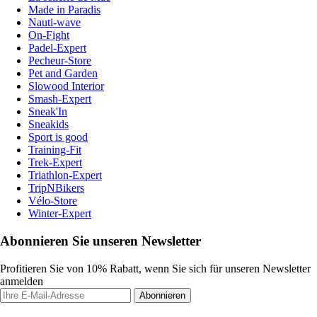
Made in Paradis
Nauti-wave
On-Fight
Padel-Expert
Pecheur-Store
Pet and Garden
Slowood Interior
Smash-Expert
Sneak'In
Sneakids
Sport is good
Training-Fit
Trek-Expert
Triathlon-Expert
TripNBikers
Vélo-Store
Winter-Expert
Abonnieren Sie unseren Newsletter
Profitieren Sie von 10% Rabatt, wenn Sie sich für unseren Newsletter
anmelden
Abonnieren