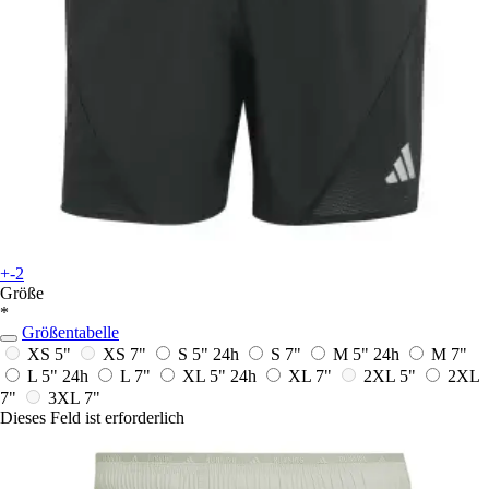
+-2
Größe
*
Größentabelle
XS 5"
XS 7"
S 5"
24h
S 7"
M 5"
24h
M 7"
L 5"
24h
L 7"
XL 5"
24h
XL 7"
2XL 5"
2XL
7"
3XL 7"
Dieses Feld ist erforderlich