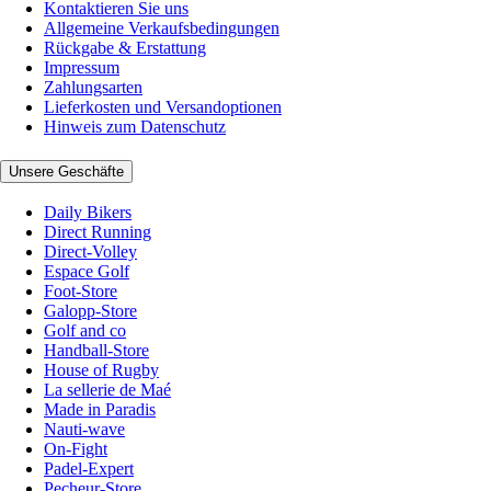
Kontaktieren Sie uns
Allgemeine Verkaufsbedingungen
Rückgabe & Erstattung
Impressum
Zahlungsarten
Lieferkosten und Versandoptionen
Hinweis zum Datenschutz
Unsere Geschäfte
Daily Bikers
Direct Running
Direct-Volley
Espace Golf
Foot-Store
Galopp-Store
Golf and co
Handball-Store
House of Rugby
La sellerie de Maé
Made in Paradis
Nauti-wave
On-Fight
Padel-Expert
Pecheur-Store