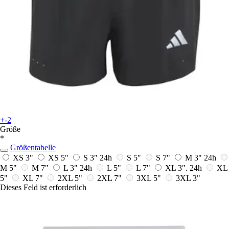
+-2
Größe
*
Größentabelle
XS 3"
XS 5"
S 3"
24h
S 5"
S 7"
M 3"
24h
M 5"
M 7"
L 3"
24h
L 5"
L 7"
XL 3".
24h
XL
5"
XL 7"
2XL 5"
2XL 7"
3XL 5"
3XL 3"
Dieses Feld ist erforderlich