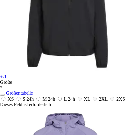
+-1
Größe
*
Größentabelle
XS
S
24h
M
24h
L
24h
XL
2XL
2XS
Dieses Feld ist erforderlich