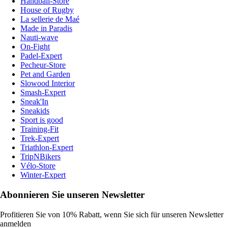
Handball-Store
House of Rugby
La sellerie de Maé
Made in Paradis
Nauti-wave
On-Fight
Padel-Expert
Pecheur-Store
Pet and Garden
Slowood Interior
Smash-Expert
Sneak'In
Sneakids
Sport is good
Training-Fit
Trek-Expert
Triathlon-Expert
TripNBikers
Vélo-Store
Winter-Expert
Abonnieren Sie unseren Newsletter
Profitieren Sie von 10% Rabatt, wenn Sie sich für unseren Newsletter
anmelden