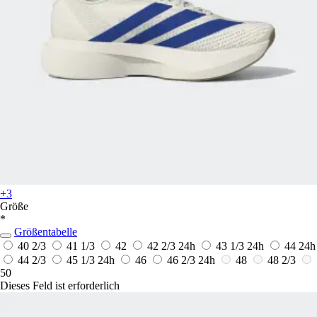
+3
Größe
*
Größentabelle
40 2/3
41 1/3
42
42 2/3
24h
43 1/3
24h
44
24h
44 2/3
45 1/3
24h
46
46 2/3
24h
48
48 2/3
50
Dieses Feld ist erforderlich