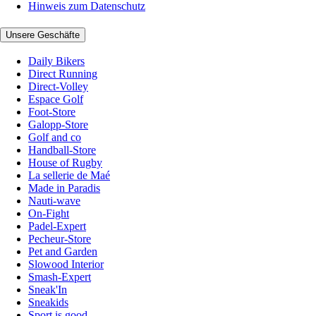
Hinweis zum Datenschutz
Unsere Geschäfte
Daily Bikers
Direct Running
Direct-Volley
Espace Golf
Foot-Store
Galopp-Store
Golf and co
Handball-Store
House of Rugby
La sellerie de Maé
Made in Paradis
Nauti-wave
On-Fight
Padel-Expert
Pecheur-Store
Pet and Garden
Slowood Interior
Smash-Expert
Sneak'In
Sneakids
Sport is good