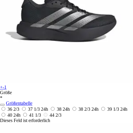
+-1
Größe
*
Größentabelle
36 2/3
37 1/3
24h
38
24h
38 2/3
24h
39 1/3
24h
40
24h
41 1/3
44 2/3
Dieses Feld ist erforderlich