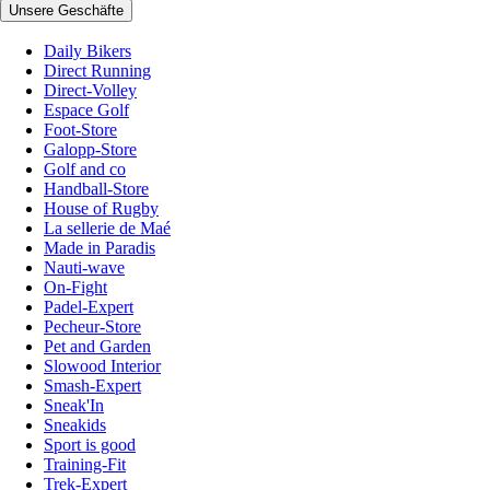
Unsere Geschäfte
Daily Bikers
Direct Running
Direct-Volley
Espace Golf
Foot-Store
Galopp-Store
Golf and co
Handball-Store
House of Rugby
La sellerie de Maé
Made in Paradis
Nauti-wave
On-Fight
Padel-Expert
Pecheur-Store
Pet and Garden
Slowood Interior
Smash-Expert
Sneak'In
Sneakids
Sport is good
Training-Fit
Trek-Expert