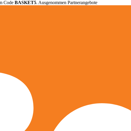
em Code
BASKET5
. Ausgenommen Partnerangebote