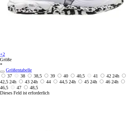
+2
Größe
*
Größentabelle
37
38
38,5
39
40
40,5
41
42
24h
42,5
24h
43
24h
44
44,5
24h
45
24h
46
24h
46,5
47
48,5
Dieses Feld ist erforderlich