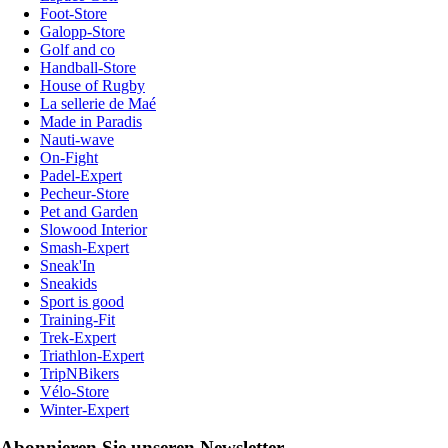
Foot-Store
Galopp-Store
Golf and co
Handball-Store
House of Rugby
La sellerie de Maé
Made in Paradis
Nauti-wave
On-Fight
Padel-Expert
Pecheur-Store
Pet and Garden
Slowood Interior
Smash-Expert
Sneak'In
Sneakids
Sport is good
Training-Fit
Trek-Expert
Triathlon-Expert
TripNBikers
Vélo-Store
Winter-Expert
Abonnieren Sie unseren Newsletter