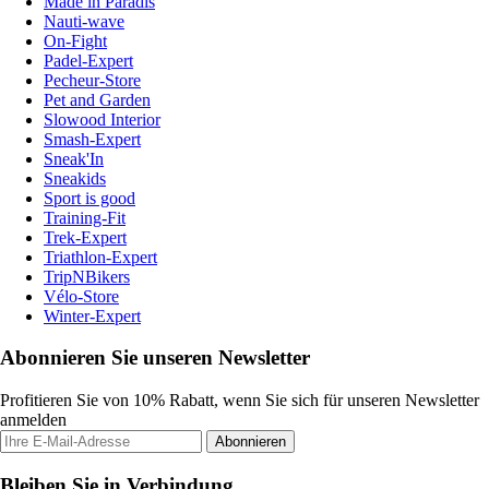
Made in Paradis
Nauti-wave
On-Fight
Padel-Expert
Pecheur-Store
Pet and Garden
Slowood Interior
Smash-Expert
Sneak'In
Sneakids
Sport is good
Training-Fit
Trek-Expert
Triathlon-Expert
TripNBikers
Vélo-Store
Winter-Expert
Abonnieren Sie unseren Newsletter
Profitieren Sie von 10% Rabatt, wenn Sie sich für unseren Newsletter
anmelden
Abonnieren
Bleiben Sie in Verbindung