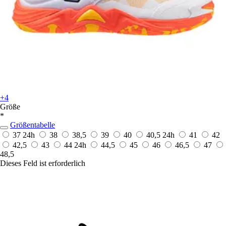
+4
Größe
*
Größentabelle
37
24h
38
38,5
39
40
40,5
24h
41
42
42,5
43
44
24h
44,5
45
46
46,5
47
48,5
Dieses Feld ist erforderlich