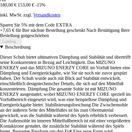
180,00 €
153,00 €
-15%
inkl. MwSt. zzgl.
Versandkosten
Sparen Sie 5%
mit dem Code
EXTRA
+7,65 €
für Ihre nächste Bestellung geschenkt
Nach Bestätigung Ihrer
Bestellung gutgeschrieben
Loading...
Beschreibung
Dieser Schuh bietet ultimativen Dämpfung und Stabilität und übertrifft
seine Konkurrenten in Bezug auf Leichtigkeit. Das MIZUNO
ENERZY und das MIZUNO ENERZY CORE im Vorfuß bieten eine
Dämpfung und Energierückgabe, wie Sie sie noch nie zuvor gespürt
haben. Der Schuh wurde auch mit Blick auf Stabilität entwickelt,
einschließlich designtechnischer Details, die sich auf den Mittelfuß
konzentrieren. Dämpfung Die gesamte Sohle ist mit MIZUNO
ENERZY ausgestattet, wobei MIZUNO ENERZY CORE speziell im
Vorfußbereich eingesetzt wird, was eine beispiellose Dämpfung und
Energierückgabe bietet. Stabilisierungsforschung Die Zwischensohle
an der äußeren Seite des Mittelfußes ist bis zum Obermaterial
gewickelt, was die Stabilität während des Spiels erheblich verbessert.
Die Außensohle im inneren Mittelfußbereich ist mit einer vergrößerten
Kontaktzone gestaltet, die zusätzliche Stabilität während des Spiels
bietet. Bequeme Passform um den Fuß Eine neue Form wird