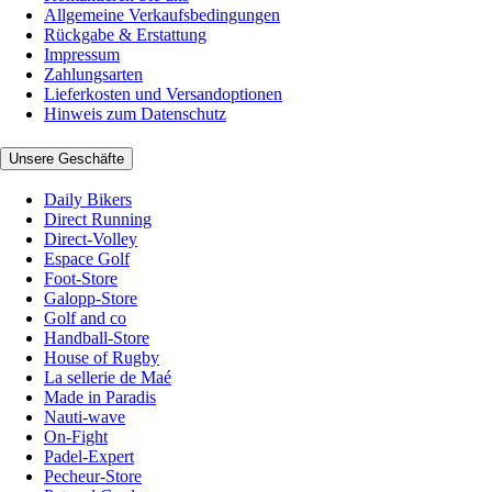
Allgemeine Verkaufsbedingungen
Rückgabe & Erstattung
Impressum
Zahlungsarten
Lieferkosten und Versandoptionen
Hinweis zum Datenschutz
Unsere Geschäfte
Daily Bikers
Direct Running
Direct-Volley
Espace Golf
Foot-Store
Galopp-Store
Golf and co
Handball-Store
House of Rugby
La sellerie de Maé
Made in Paradis
Nauti-wave
On-Fight
Padel-Expert
Pecheur-Store