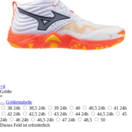
+4
Größe
*
Größentabelle
38
24h
38,5
24h
39
24h
40
40,5
24h
41
24h
42
24h
42,5
24h
43
24h
44
24h
44,5
24h
45
24h
46
24h
46,5
24h
47
24h
48,5
50
Dieses Feld ist erforderlich