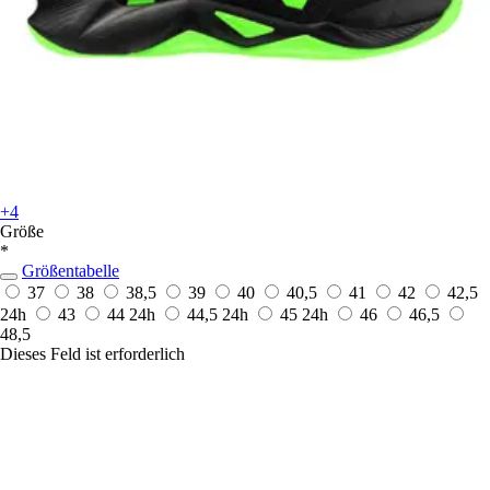
+4
Größe
*
Größentabelle
37
38
38,5
39
40
40,5
41
42
42,5
24h
43
44
24h
44,5
24h
45
24h
46
46,5
48,5
Dieses Feld ist erforderlich