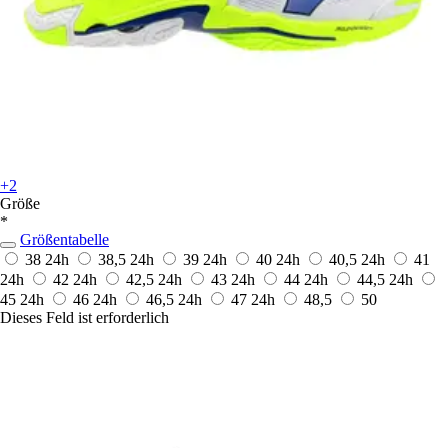
+2
Größe
*
Größentabelle
38
24h
38,5
24h
39
24h
40
24h
40,5
24h
41
24h
42
24h
42,5
24h
43
24h
44
24h
44,5
24h
45
24h
46
24h
46,5
24h
47
24h
48,5
50
Dieses Feld ist erforderlich