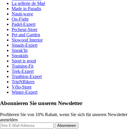
La sellerie de Maé
Made in Paradis
Nauti-wave
On-Fight
Padel-Expert
Pecheur-Store
Pet and Garden
Slowood Interior
Smash-Expert
Sneak'In
Sneakids
Sport is good
Training-Fit
Trek-Expert
Triathlon-Expert
TripNBikers
Vélo-Store
Winter-Expert
Abonnieren Sie unseren Newsletter
Profitieren Sie von 10% Rabatt, wenn Sie sich für unseren Newsletter
anmelden
Abonnieren