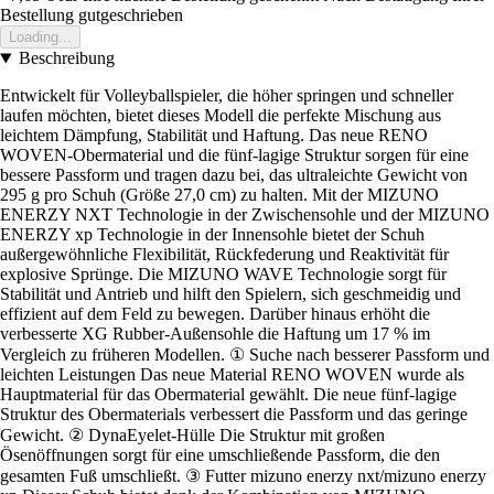
Bestellung gutgeschrieben
Loading...
Beschreibung
Entwickelt für Volleyballspieler, die höher springen und schneller
laufen möchten, bietet dieses Modell die perfekte Mischung aus
leichtem Dämpfung, Stabilität und Haftung. Das neue RENO
WOVEN-Obermaterial und die fünf-lagige Struktur sorgen für eine
bessere Passform und tragen dazu bei, das ultraleichte Gewicht von
295 g pro Schuh (Größe 27,0 cm) zu halten. Mit der MIZUNO
ENERZY NXT Technologie in der Zwischensohle und der MIZUNO
ENERZY xp Technologie in der Innensohle bietet der Schuh
außergewöhnliche Flexibilität, Rückfederung und Reaktivität für
explosive Sprünge. Die MIZUNO WAVE Technologie sorgt für
Stabilität und Antrieb und hilft den Spielern, sich geschmeidig und
effizient auf dem Feld zu bewegen. Darüber hinaus erhöht die
verbesserte XG Rubber-Außensohle die Haftung um 17 % im
Vergleich zu früheren Modellen. ① Suche nach besserer Passform und
leichten Leistungen Das neue Material RENO WOVEN wurde als
Hauptmaterial für das Obermaterial gewählt. Die neue fünf-lagige
Struktur des Obermaterials verbessert die Passform und das geringe
Gewicht. ② DynaEyelet-Hülle Die Struktur mit großen
Ösenöffnungen sorgt für eine umschließende Passform, die den
gesamten Fuß umschließt. ③ Futter mizuno enerzy nxt/mizuno enerzy