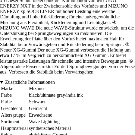
xp Dieser Schuh bietet dank der Kombination von MIZUNO
ENERZY NXT in der Zwischensohle des Vorfußes und MIZUNO
ENERZY xp SOCKLINER mit hoher Leistung eine weiche
Dämpfung und hohe Rückfederung für eine außergewöhnliche
Mischung aus Flexibilität, Rückfederung und Leichtigkeit. ④
MIZUNO WAVE Die neue WAVE-Struktur wurde entwickelt, um die
Unterstützung bei Sprungbewegungen zu maximieren. Die
Erweiterung der Platte über den Vorfuß bietet maximalen Halt für
Stabilität beim Vorwärtsgehen und Rückfederung beim Springen. ⑤
Neuer XG-Gummi Der neue XG-Gummi verbessert die Haftung um
etwa 17 % im Vergleich zu herkömmlichem XG-Gummi. Er bietet
leistungsstarke Leistungen für schnelle und intensive Bewegungen. ⑥
Abgerundete Fersenstruktur Fördert Sprungbewegungen von der Ferse
aus. Verbessert die Stabilität beim Vorwärtsgehen.
Zusätzliche Informationen
Marke
Mizuno
Farbe
black/ultimate gray/india ink
Farbe
Schwarz
Geschlecht
Gemischt
Altersgruppe
Erwachsene
Sortiment
Wave Lightning
Hauptmaterial
synthetisches Material
Sohle
abriebfestes Gummi