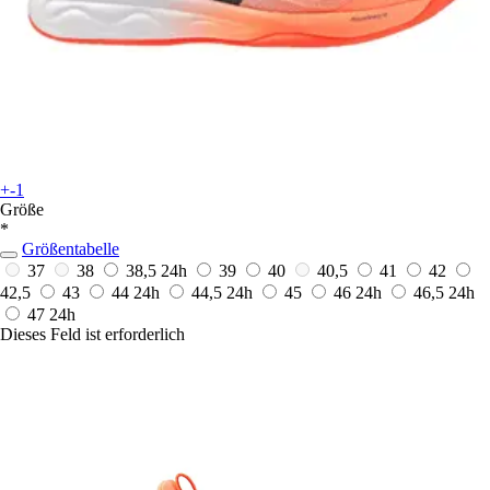
+-1
Größe
*
Größentabelle
37
38
38,5
24h
39
40
40,5
41
42
42,5
43
44
24h
44,5
24h
45
46
24h
46,5
24h
47
24h
Dieses Feld ist erforderlich