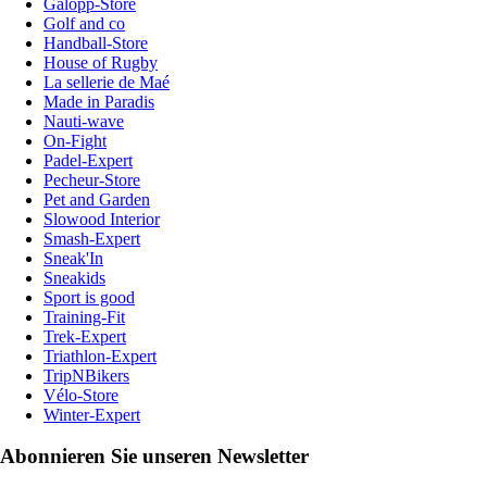
Galopp-Store
Golf and co
Handball-Store
House of Rugby
La sellerie de Maé
Made in Paradis
Nauti-wave
On-Fight
Padel-Expert
Pecheur-Store
Pet and Garden
Slowood Interior
Smash-Expert
Sneak'In
Sneakids
Sport is good
Training-Fit
Trek-Expert
Triathlon-Expert
TripNBikers
Vélo-Store
Winter-Expert
Abonnieren Sie unseren Newsletter