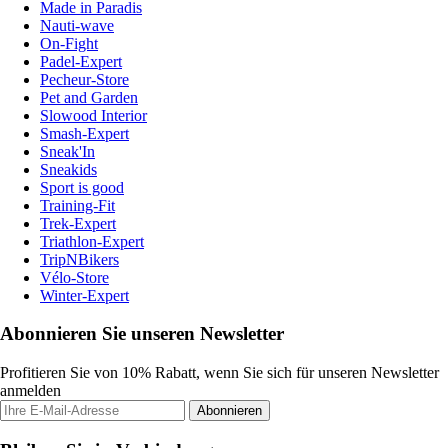
Made in Paradis
Nauti-wave
On-Fight
Padel-Expert
Pecheur-Store
Pet and Garden
Slowood Interior
Smash-Expert
Sneak'In
Sneakids
Sport is good
Training-Fit
Trek-Expert
Triathlon-Expert
TripNBikers
Vélo-Store
Winter-Expert
Abonnieren Sie unseren Newsletter
Profitieren Sie von 10% Rabatt, wenn Sie sich für unseren Newsletter
anmelden
Abonnieren