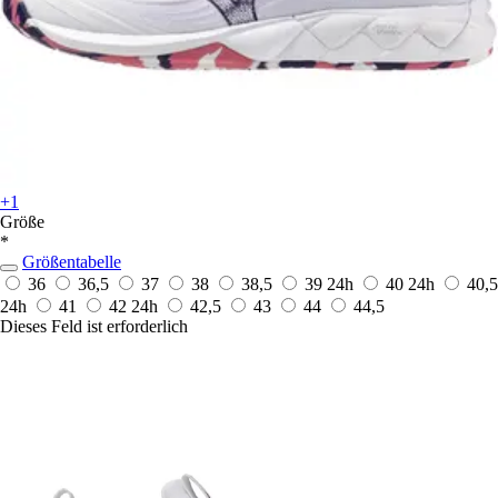
+1
Größe
*
Größentabelle
36
36,5
37
38
38,5
39
24h
40
24h
40,5
24h
41
42
24h
42,5
43
44
44,5
Dieses Feld ist erforderlich