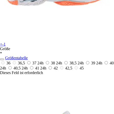
+-1
Größe
*
Größentabelle
36
36,5
37
24h
38
24h
38,5
24h
39
24h
40
24h
40,5
24h
41
24h
42
42,5
45
Dieses Feld ist erforderlich