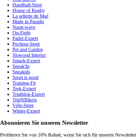
Handball-Store
House of Rugby
La sellerie de Maé
Made in Paradis
Nauti-wave
On-Fight
Padel-Expert
Pecheur-Store
Pet and Garden
Slowood Interior
Smash-Expert
Sneak'In
Sneakids
Sport is good
Training-Fit
Trek-Expert
Triathlon-Expert
TripNBikers
Vélo-Store
Winter-Expert
Abonnieren Sie unseren Newsletter
Profitieren Sie von 10% Rabatt, wenn Sie sich für unseren Newsletter