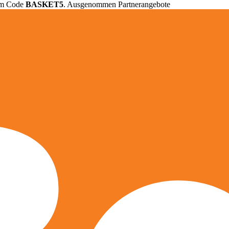
em Code
BASKET5
. Ausgenommen Partnerangebote