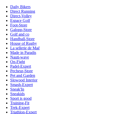
Daily Bikers
Direct Running
Direct-Volley
Espace Golf
Foot-Store
Galopp-Store
Golf and co
Handball-Store
House of Rugby
La sellerie de Maé
Made in Paradis
Nauti-wave
On-Fight
Padel-Expert
Pecheur-Store
Pet and Garden
Slowood Interior
Smash-Expert
Sneak'In
Sneakids
Sport is good
Training-Fit
Trek-Expert
Triathlon-Expert