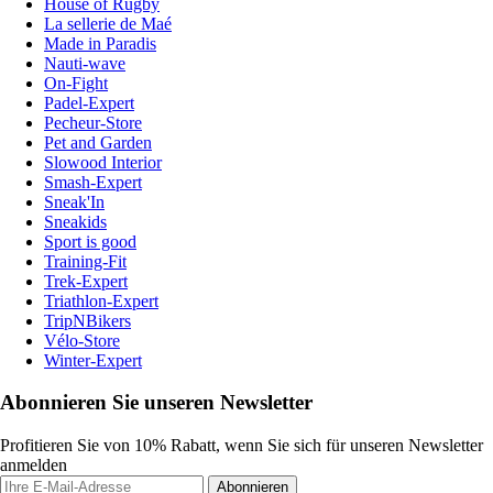
House of Rugby
La sellerie de Maé
Made in Paradis
Nauti-wave
On-Fight
Padel-Expert
Pecheur-Store
Pet and Garden
Slowood Interior
Smash-Expert
Sneak'In
Sneakids
Sport is good
Training-Fit
Trek-Expert
Triathlon-Expert
TripNBikers
Vélo-Store
Winter-Expert
Abonnieren Sie unseren Newsletter
Profitieren Sie von 10% Rabatt, wenn Sie sich für unseren Newsletter
anmelden
Abonnieren