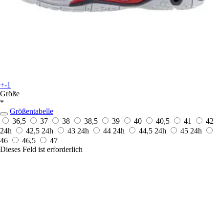
+-1
Größe
*
Größentabelle
36,5
37
38
38,5
39
40
40,5
41
42
24h
42,5
24h
43
24h
44
24h
44,5
24h
45
24h
46
46,5
47
Dieses Feld ist erforderlich