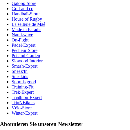
Galopp-Store
Golf and co
Handball-Store
House of Rugby
La sellerie de Maé
Made in Paradis
Nauti-wave
On-Fight
Padel-Expert
Pecheur-Store
Pet and Garden
Slowood Interior
Smash-Expert
Sneak'In
Sneakids
Sport is good
Training-Fit
Trek-Expert
Triathlon-Expert
TripNBikers
Vélo-Store
Winter-Expert
Abonnieren Sie unseren Newsletter