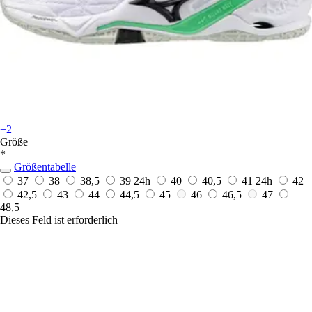
+2
Größe
*
Größentabelle
37
38
38,5
39
24h
40
40,5
41
24h
42
42,5
43
44
44,5
45
46
46,5
47
48,5
Dieses Feld ist erforderlich