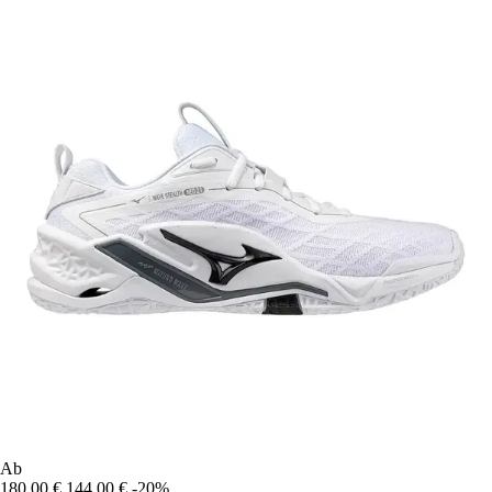
Ab
180,00 €
144,00 €
-20%