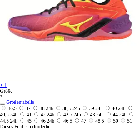
+-1
Größe
*
Größentabelle
36,5
37
38
24h
38,5
24h
39
24h
40
24h
40,5
24h
41
42
24h
42,5
24h
43
24h
44
24h
44,5
24h
45
46
24h
46,5
47
48,5
50
51
Dieses Feld ist erforderlich