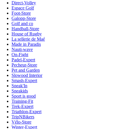
Direct-Volley
Espace Golf
Foot-Store
Galopp-Store
Golf and co
Handball-Store
House of Rugby
La sellerie de Maé
Made in Paradis
Nauti-wave
On-Fight
Padel-Expert
Pecheur-Store
Pet and Garden
Slowood Interior
Smash-Expert
Sneak'In
Sneakids
Sport is good
Training-Fit
Trek-Expert
Triathlon-Expert
TripNBikers
Vélo-Store
Winter-Expert