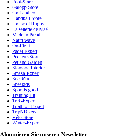
Foot-Store
Galopp-Store
Golf and co
Handball-Store
House of Rugby
La sellerie de Maé
Made in Paradis
Nauti-wave
On-Fight
Padel-Expert
Pecheur-Store
Pet and Garden
Slowood Interior
Smash-Expert
Sneak'In
Sneakids
Sport is good
Training-Fit
Trek-Expert
Triathlon-Expert
TripNBikers
Vélo-Store
Winter-Expert
Abonnieren Sie unseren Newsletter