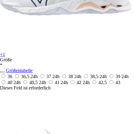
+1
Größe
*
Größentabelle
36
36,5
24h
37
24h
38
24h
38,5
24h
39
24h
40
24h
40,5
24h
41
24h
42
24h
42,5
43
Dieses Feld ist erforderlich