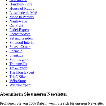
Handball-Store
House of Rugby
La sellerie de Maé
Made in Paradis
Nauti-wave
On-Fight
Padel-Expert
Pecheur-Store
Pet and Garden
Slowood Interior
Smash-Expert
Sneak'In
Sneakids
Sport is good
Training-Fit
Trek-Expert
Triathlon-Expert
TripNBikers
Vélo-Store
Winter-Expert
Abonnieren Sie unseren Newsletter
Profitieren Sie von 10% Rabatt, wenn Sie sich für unseren Newsletter