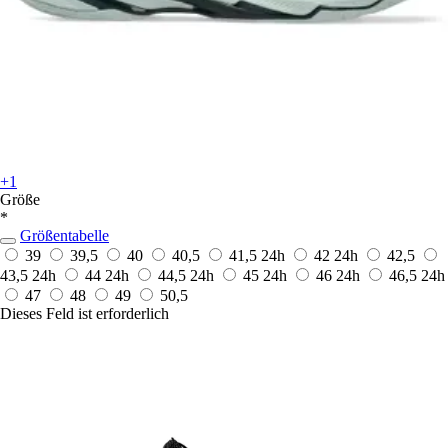
+1
Größe
*
Größentabelle
39
39,5
40
40,5
41,5
24h
42
24h
42,5
43,5
24h
44
24h
44,5
24h
45
24h
46
24h
46,5
24h
47
48
49
50,5
Dieses Feld ist erforderlich