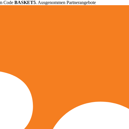
em Code
BASKET5
. Ausgenommen Partnerangebote