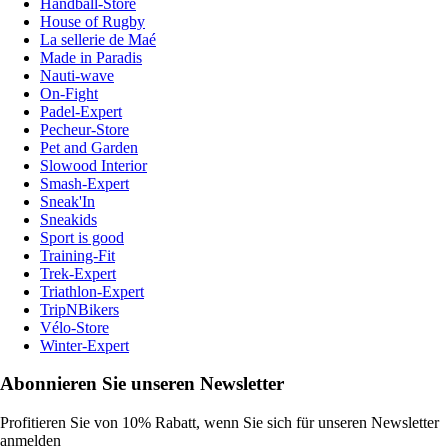
Handball-Store
House of Rugby
La sellerie de Maé
Made in Paradis
Nauti-wave
On-Fight
Padel-Expert
Pecheur-Store
Pet and Garden
Slowood Interior
Smash-Expert
Sneak'In
Sneakids
Sport is good
Training-Fit
Trek-Expert
Triathlon-Expert
TripNBikers
Vélo-Store
Winter-Expert
Abonnieren Sie unseren Newsletter
Profitieren Sie von 10% Rabatt, wenn Sie sich für unseren Newsletter
anmelden