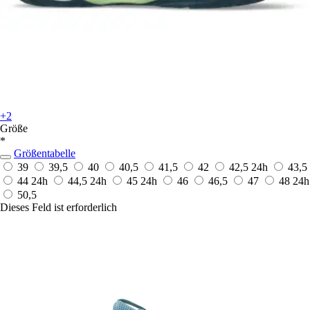
+2
Größe
*
Größentabelle
39
39,5
40
40,5
41,5
42
42,5
24h
43,5
44
24h
44,5
24h
45
24h
46
46,5
47
48
24h
50,5
Dieses Feld ist erforderlich