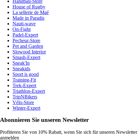
Handball-Store
House of Rugby
La sellerie de Maé
Made in Paradis
Nauti-wave
On-Fight
Padel-Expert
Pecheur-Store
Pet and Garden
Slowood Interior
Smash-Expert
Sneak'In
Sneakids
Sport is good
Training-Fit
Trek-Expert
Triathlon-Expert
TripNBikers
Vélo-Store
Winter-Expert
Abonnieren Sie unseren Newsletter
Profitieren Sie von 10% Rabatt, wenn Sie sich für unseren Newsletter
anmelden