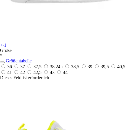
+-1
Größe
*
Größentabelle
36
37
37,5
38
24h
38,5
39
39,5
40,5
41
42
42,5
43
44
Dieses Feld ist erforderlich