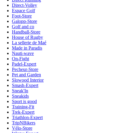
Direct-Volley
Espace Golf
Foot-Store
Galopp-Store
Golf and co
Handball-Store
House of Rugby
La sellerie de Maé
Made in Paradis
Nauti-wave
On-Fight
Padel-Expert
Pecheur-Store
Pet and Garden
Slowood Interior
Smash-Expert
Sneak'In
Sneakids
Sport is good
Training-Fit
Trek-Expert
Triathlon-Expert
TripNBikers
Vélo-Store