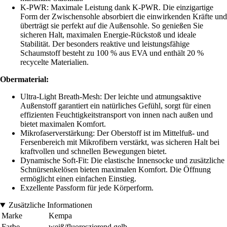
K-PWR: Maximale Leistung dank K-PWR. Die einzigartige
Form der Zwischensohle absorbiert die einwirkenden Kräfte und
überträgt sie perfekt auf die Außensohle. So genießen Sie
sicheren Halt, maximalen Energie-Rückstoß und ideale
Stabilität. Der besonders reaktive und leistungsfähige
Schaumstoff besteht zu 100 % aus EVA und enthält 20 %
recycelte Materialien.
Obermaterial:
Ultra-Light Breath-Mesh: Der leichte und atmungsaktive
Außenstoff garantiert ein natürliches Gefühl, sorgt für einen
effizienten Feuchtigkeitstransport von innen nach außen und
bietet maximalen Komfort.
Mikrofaserverstärkung: Der Oberstoff ist im Mittelfuß- und
Fersenbereich mit Mikrofibern verstärkt, was sicheren Halt bei
kraftvollen und schnellen Bewegungen bietet.
Dynamische Soft-Fit: Die elastische Innensocke und zusätzliche
Schnürsenkelösen bieten maximalen Komfort. Die Öffnung
ermöglicht einen einfachen Einstieg.
Exzellente Passform für jede Körperform.
Zusätzliche Informationen
Marke
Kempa
Farbe
weiß/fluoreszierend gelb