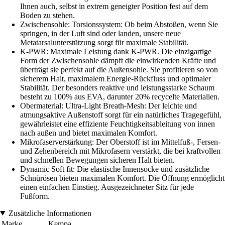
Ihnen auch, selbst in extrem geneigter Position fest auf dem
Boden zu stehen.
Zwischensohle: Torsionssystem: Ob beim Abstoßen, wenn Sie
springen, in der Luft sind oder landen, unsere neue
Metatarsalunterstützung sorgt für maximale Stabilität.
K-PWR: Maximale Leistung dank K-PWR. Die einzigartige
Form der Zwischensohle dämpft die einwirkenden Kräfte und
überträgt sie perfekt auf die Außensohle. Sie profitieren so von
sicherem Halt, maximalem Energie-Rückfluss und optimaler
Stabilität. Der besonders reaktive und leistungsstarke Schaum
besteht zu 100% aus EVA, darunter 20% recycelte Materialien.
Obermaterial: Ultra-Light Breath-Mesh: Der leichte und
atmungsaktive Außenstoff sorgt für ein natürliches Tragegefühl,
gewährleistet eine effiziente Feuchtigkeitsableitung von innen
nach außen und bietet maximalen Komfort.
Mikrofaserverstärkung: Der Oberstoff ist im Mittelfuß-, Fersen-
und Zehenbereich mit Mikrofasern verstärkt, die bei kraftvollen
und schnellen Bewegungen sicheren Halt bieten.
Dynamic Soft fit: Die elastische Innensocke und zusätzliche
Schnürösen bieten maximalen Komfort. Die Öffnung ermöglicht
einen einfachen Einstieg. Ausgezeichneter Sitz für jede
Fußform.
Zusätzliche Informationen
Marke
Kempa