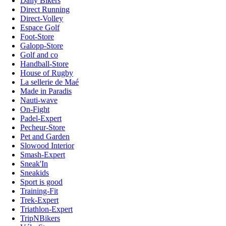
Daily Bikers
Direct Running
Direct-Volley
Espace Golf
Foot-Store
Galopp-Store
Golf and co
Handball-Store
House of Rugby
La sellerie de Maé
Made in Paradis
Nauti-wave
On-Fight
Padel-Expert
Pecheur-Store
Pet and Garden
Slowood Interior
Smash-Expert
Sneak'In
Sneakids
Sport is good
Training-Fit
Trek-Expert
Triathlon-Expert
TripNBikers