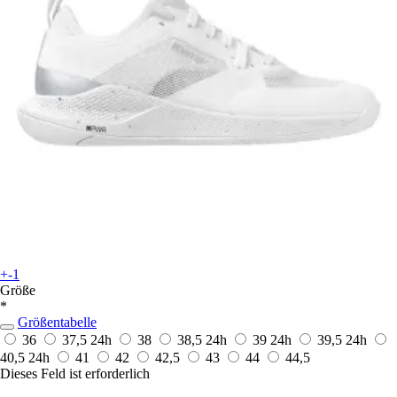
+-1
Größe
*
Größentabelle
36
37,5
24h
38
38,5
24h
39
24h
39,5
24h
40,5
24h
41
42
42,5
43
44
44,5
Dieses Feld ist erforderlich