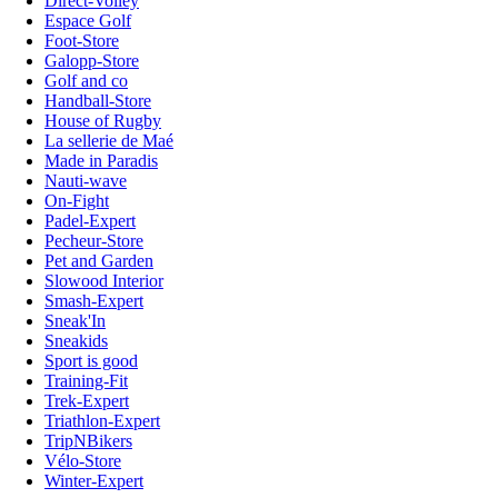
Direct-Volley
Espace Golf
Foot-Store
Galopp-Store
Golf and co
Handball-Store
House of Rugby
La sellerie de Maé
Made in Paradis
Nauti-wave
On-Fight
Padel-Expert
Pecheur-Store
Pet and Garden
Slowood Interior
Smash-Expert
Sneak'In
Sneakids
Sport is good
Training-Fit
Trek-Expert
Triathlon-Expert
TripNBikers
Vélo-Store
Winter-Expert