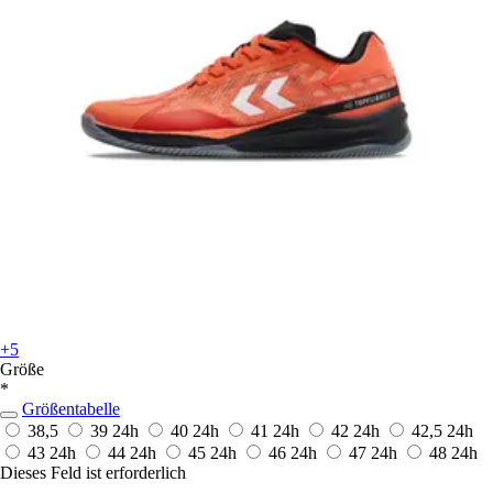
+5
Größe
*
Größentabelle
38,5
39
24h
40
24h
41
24h
42
24h
42,5
24h
43
24h
44
24h
45
24h
46
24h
47
24h
48
24h
Dieses Feld ist erforderlich