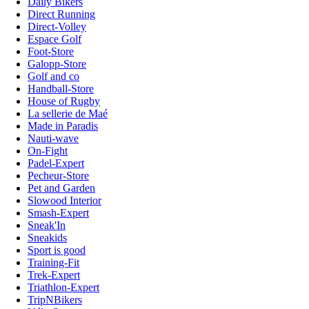
Daily Bikers
Direct Running
Direct-Volley
Espace Golf
Foot-Store
Galopp-Store
Golf and co
Handball-Store
House of Rugby
La sellerie de Maé
Made in Paradis
Nauti-wave
On-Fight
Padel-Expert
Pecheur-Store
Pet and Garden
Slowood Interior
Smash-Expert
Sneak'In
Sneakids
Sport is good
Training-Fit
Trek-Expert
Triathlon-Expert
TripNBikers