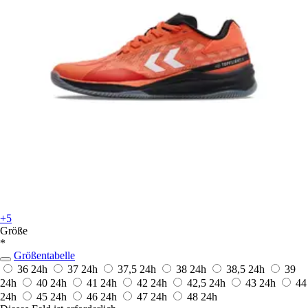
+5
Größe
*
Größentabelle
36
24h
37
24h
37,5
24h
38
24h
38,5
24h
39
24h
40
24h
41
24h
42
24h
42,5
24h
43
24h
44
24h
45
24h
46
24h
47
24h
48
24h