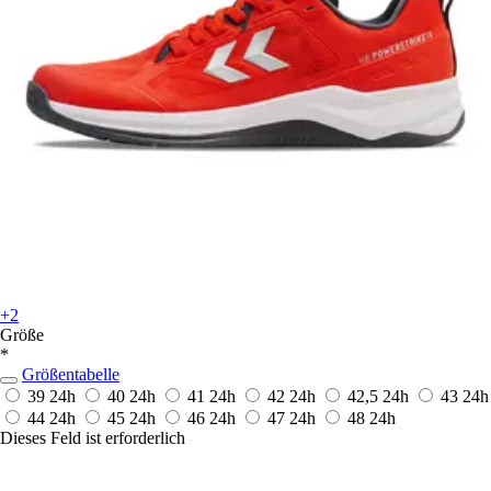
+2
Größe
*
Größentabelle
39
24h
40
24h
41
24h
42
24h
42,5
24h
43
24h
44
24h
45
24h
46
24h
47
24h
48
24h
Dieses Feld ist erforderlich