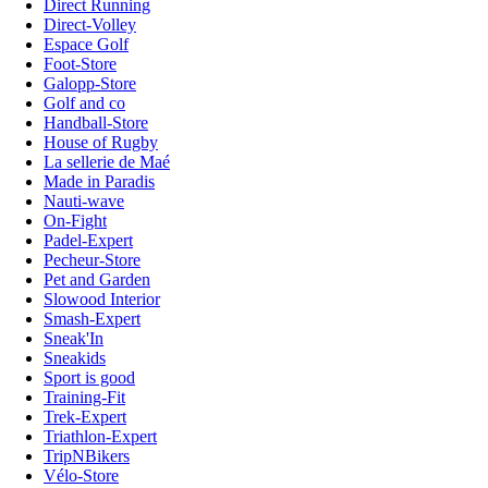
Direct Running
Direct-Volley
Espace Golf
Foot-Store
Galopp-Store
Golf and co
Handball-Store
House of Rugby
La sellerie de Maé
Made in Paradis
Nauti-wave
On-Fight
Padel-Expert
Pecheur-Store
Pet and Garden
Slowood Interior
Smash-Expert
Sneak'In
Sneakids
Sport is good
Training-Fit
Trek-Expert
Triathlon-Expert
TripNBikers
Vélo-Store