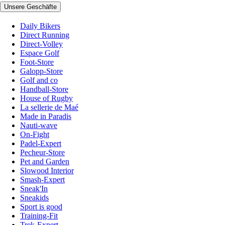
Unsere Geschäfte
Daily Bikers
Direct Running
Direct-Volley
Espace Golf
Foot-Store
Galopp-Store
Golf and co
Handball-Store
House of Rugby
La sellerie de Maé
Made in Paradis
Nauti-wave
On-Fight
Padel-Expert
Pecheur-Store
Pet and Garden
Slowood Interior
Smash-Expert
Sneak'In
Sneakids
Sport is good
Training-Fit
Trek-Expert