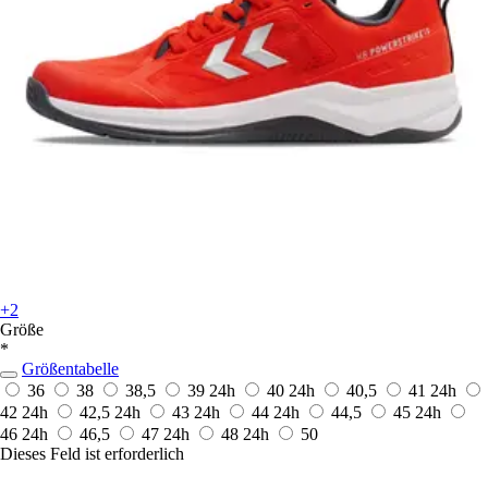
+2
Größe
*
Größentabelle
36
38
38,5
39
24h
40
24h
40,5
41
24h
42
24h
42,5
24h
43
24h
44
24h
44,5
45
24h
46
24h
46,5
47
24h
48
24h
50
Dieses Feld ist erforderlich