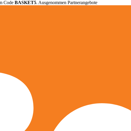
em Code
BASKET5
. Ausgenommen Partnerangebote