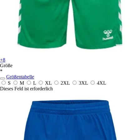
+8
Größe
*
Größentabelle
S
M
L
XL
2XL
3XL
4XL
Dieses Feld ist erforderlich