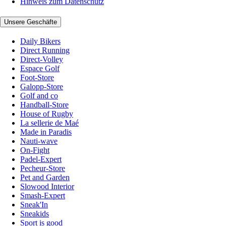
Hinweis zum Datenschutz
Unsere Geschäfte
Daily Bikers
Direct Running
Direct-Volley
Espace Golf
Foot-Store
Galopp-Store
Golf and co
Handball-Store
House of Rugby
La sellerie de Maé
Made in Paradis
Nauti-wave
On-Fight
Padel-Expert
Pecheur-Store
Pet and Garden
Slowood Interior
Smash-Expert
Sneak'In
Sneakids
Sport is good