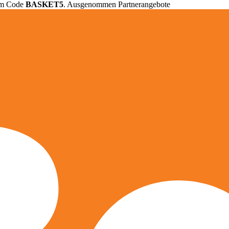
em Code
BASKET5
. Ausgenommen Partnerangebote