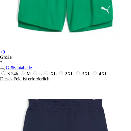
+0
Größe
*
Größentabelle
S
24h
M
L
XL
2XL
3XL
4XL
Dieses Feld ist erforderlich