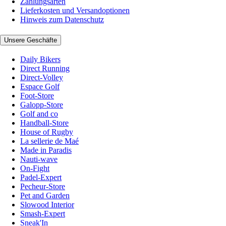
Zahlungsarten
Lieferkosten und Versandoptionen
Hinweis zum Datenschutz
Unsere Geschäfte
Daily Bikers
Direct Running
Direct-Volley
Espace Golf
Foot-Store
Galopp-Store
Golf and co
Handball-Store
House of Rugby
La sellerie de Maé
Made in Paradis
Nauti-wave
On-Fight
Padel-Expert
Pecheur-Store
Pet and Garden
Slowood Interior
Smash-Expert
Sneak'In