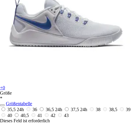
+0
Größe
*
Größentabelle
35,5
24h
36
36,5
24h
37,5
24h
38
38,5
39
40
40,5
41
42
43
Dieses Feld ist erforderlich