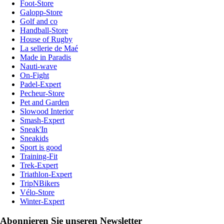
Foot-Store
Galopp-Store
Golf and co
Handball-Store
House of Rugby
La sellerie de Maé
Made in Paradis
Nauti-wave
On-Fight
Padel-Expert
Pecheur-Store
Pet and Garden
Slowood Interior
Smash-Expert
Sneak'In
Sneakids
Sport is good
Training-Fit
Trek-Expert
Triathlon-Expert
TripNBikers
Vélo-Store
Winter-Expert
Abonnieren Sie unseren Newsletter