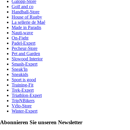
Galopp-Store
Golf and co
Handball-Store
House of Rugby
La sellerie de Maé
Made in Paradis
Nauti-wave
On-Fight
Padel-Expert
Pecheur-Store
Pet and Garden
Slowood Interior
Smash-Expert
Sneak'In
Sneakids
Sport is good
Training-Fit
Trek-Expert
Triathlon-Expert
TripNBikers
Vélo-Store
Winter-Expert
Abonnieren Sie unseren Newsletter