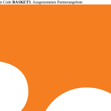
em Code
BASKET5
. Ausgenommen Partnerangebote