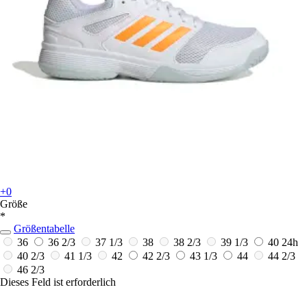
+0
Größe
*
Größentabelle
36
36 2/3
37 1/3
38
38 2/3
39 1/3
40
24h
40 2/3
41 1/3
42
42 2/3
43 1/3
44
44 2/3
46 2/3
Dieses Feld ist erforderlich