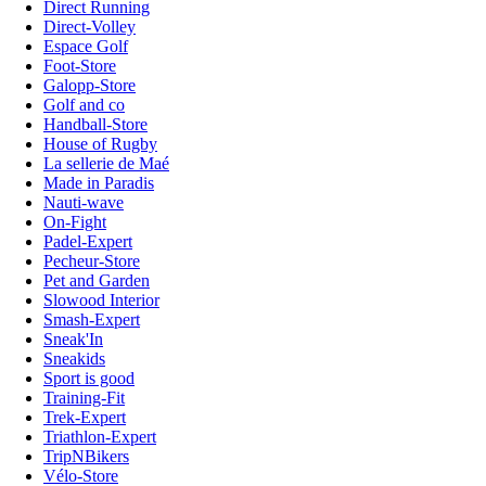
Direct Running
Direct-Volley
Espace Golf
Foot-Store
Galopp-Store
Golf and co
Handball-Store
House of Rugby
La sellerie de Maé
Made in Paradis
Nauti-wave
On-Fight
Padel-Expert
Pecheur-Store
Pet and Garden
Slowood Interior
Smash-Expert
Sneak'In
Sneakids
Sport is good
Training-Fit
Trek-Expert
Triathlon-Expert
TripNBikers
Vélo-Store