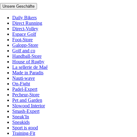
Unsere Geschäfte
Daily Bikers
Direct Running
Direct-Volley
Espace Golf
Foot-Store
Galopp-Store
Golf and co
Handball-Store
House of Rugby
La sellerie de Maé
Made in Paradis
Nauti-wave
On-Fight
Padel-Expert
Pecheur-Store
Pet and Garden
Slowood Interior
Smash-Expert
Sneak'In
Sneakids
Sport is good
Training-Fit