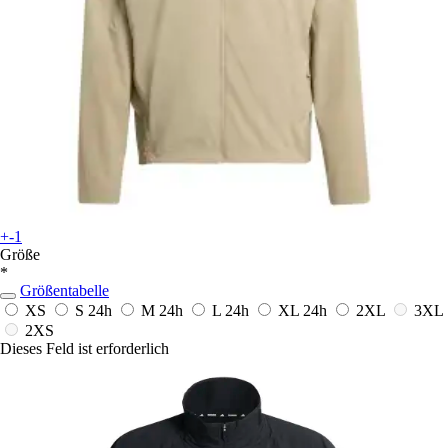
+-1
Größe
*
Größentabelle
XS
S
24h
M
24h
L
24h
XL
24h
2XL
3XL
2XS
Dieses Feld ist erforderlich