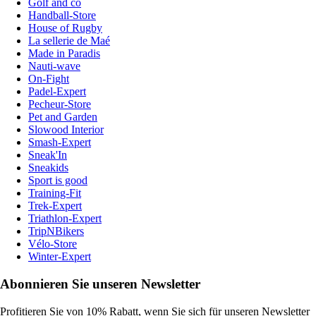
Golf and co
Handball-Store
House of Rugby
La sellerie de Maé
Made in Paradis
Nauti-wave
On-Fight
Padel-Expert
Pecheur-Store
Pet and Garden
Slowood Interior
Smash-Expert
Sneak'In
Sneakids
Sport is good
Training-Fit
Trek-Expert
Triathlon-Expert
TripNBikers
Vélo-Store
Winter-Expert
Abonnieren Sie unseren Newsletter
Profitieren Sie von 10% Rabatt, wenn Sie sich für unseren Newsletter