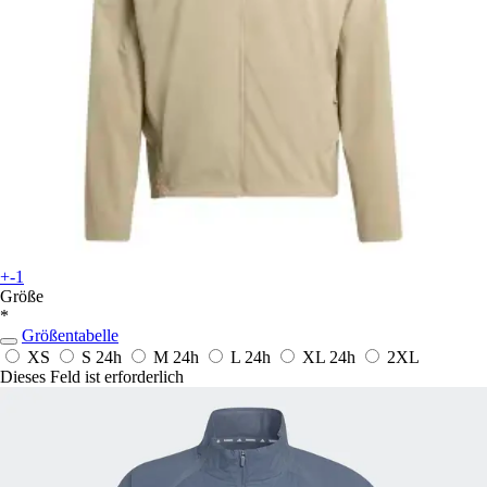
+-1
Größe
*
Größentabelle
XS
S
24h
M
24h
L
24h
XL
24h
2XL
Dieses Feld ist erforderlich