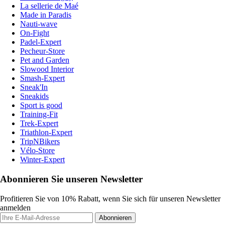
La sellerie de Maé
Made in Paradis
Nauti-wave
On-Fight
Padel-Expert
Pecheur-Store
Pet and Garden
Slowood Interior
Smash-Expert
Sneak'In
Sneakids
Sport is good
Training-Fit
Trek-Expert
Triathlon-Expert
TripNBikers
Vélo-Store
Winter-Expert
Abonnieren Sie unseren Newsletter
Profitieren Sie von 10% Rabatt, wenn Sie sich für unseren Newsletter
anmelden
Abonnieren