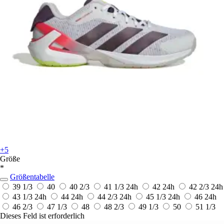
+5
Größe
*
Größentabelle
39 1/3
40
40 2/3
41 1/3
24h
42
24h
42 2/3
24h
43 1/3
24h
44
24h
44 2/3
24h
45 1/3
24h
46
24h
46 2/3
47 1/3
48
48 2/3
49 1/3
50
51 1/3
Dieses Feld ist erforderlich