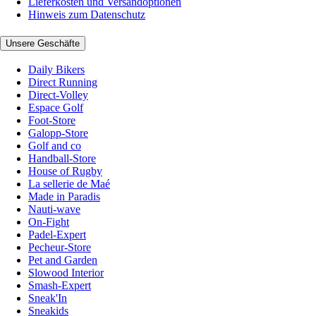
Lieferkosten und Versandoptionen
Hinweis zum Datenschutz
Unsere Geschäfte
Daily Bikers
Direct Running
Direct-Volley
Espace Golf
Foot-Store
Galopp-Store
Golf and co
Handball-Store
House of Rugby
La sellerie de Maé
Made in Paradis
Nauti-wave
On-Fight
Padel-Expert
Pecheur-Store
Pet and Garden
Slowood Interior
Smash-Expert
Sneak'In
Sneakids